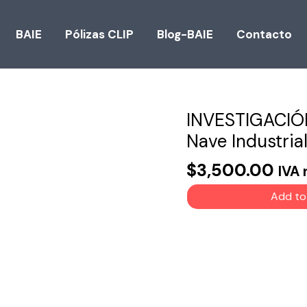
BAIE
Pólizas CLIP
Blog-BAIE
Contacto
INVESTIGACIÓN
INVESTIGACIÓN
Nave Industria
Para
Arrendamiento
$
3,500.00
IVA 
Bodega
/
Add to
Nave
Industrial
quantity