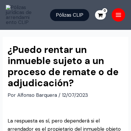
Ir
Main
al
Pólizas CLIP
Men
contenido
Navegación
de
¿Puedo rentar un
entradas
inmueble sujeto a un
proceso de remate o de
adjudicación?
Por
Alfonso Barquera
/
12/07/2023
La respuesta es sí, pero dependerá si el
arrendador es el propietario del inmueble objeto