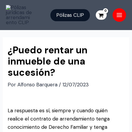
Ir
Main
al
Pólizas CLIP
Men
contenido
Navegación
de
¿Puedo rentar un
entradas
inmueble de una
sucesión?
Por
Alfonso Barquera
/
12/07/2023
La respuesta es sí, siempre y cuando quién
realice el contrato de arrendamiento tenga
conocimiento de Derecho Familiar y tenga